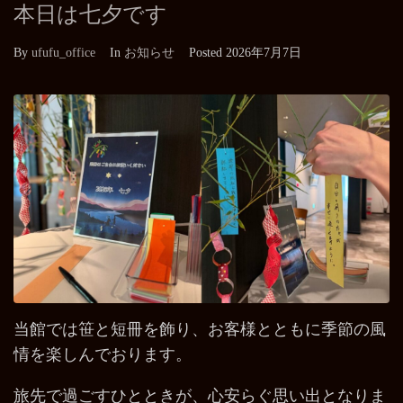
本日は七夕です
By
ufufu_office
In
お知らせ
Posted
2026年7月7日
当館では笹と短冊を飾り、お客様とともに季節の風
情を楽しんでおります。
旅先で過ごすひとときが、心安らぐ思い出となりま