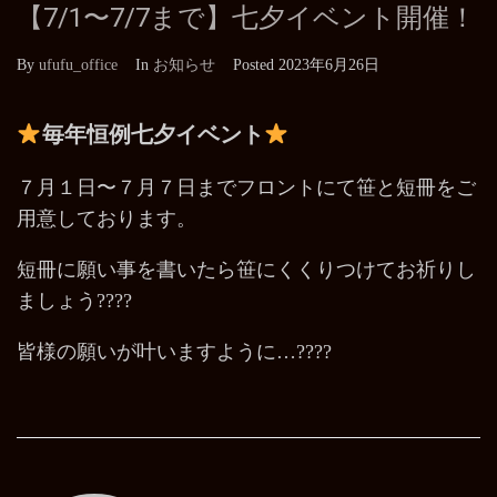
【7/1〜7/7まで】七夕イベント開催！
By
ufufu_office
In
お知らせ
Posted
2023年6月26日
毎年恒例七夕イベント
７月１日〜７月７日までフロントにて笹と短冊をご
用意しております。
短冊に願い事を書いたら笹にくくりつけてお祈りし
ましょう????
皆様の願いが叶いますように…????